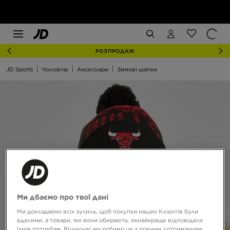
РОЗПРОДАЖ
JD Sports
Чоловіче
Аксесуари
Зимові шапки
Ми дбаємо про твої дані
Ми докладаємо всіх зусиль, щоб покупки наших Клієнтів були
вдалими, а товари, які вони обирають, якнайкраще відповідали
їхнім потребам. Водночас ми робимо це з повним дотриманням