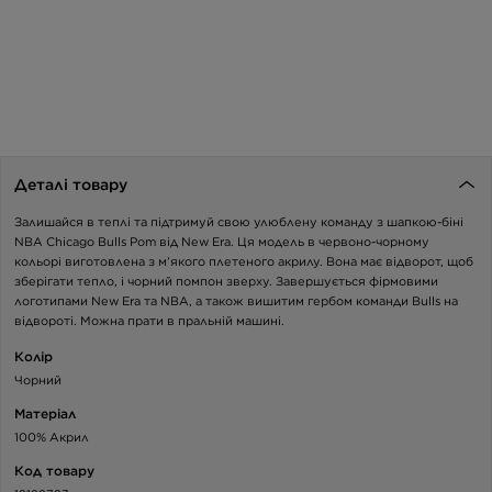
Деталі товару
Залишайся в теплі та підтримуй свою улюблену команду з шапкою-біні
NBA Chicago Bulls Pom від New Era. Ця модель в червоно-чорному
кольорі виготовлена з м’якого плетеного акрилу. Вона має відворот, щоб
зберігати тепло, і чорний помпон зверху. Завершується фірмовими
логотипами New Era та NBA, а також вишитим гербом команди Bulls на
відвороті. Можна прати в пральній машині.
Колір
Чорний
Матеріал
100% Акрил
Код товару