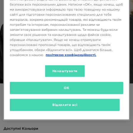
безпеки всіх персональних даних. Натисни «OK», якщо хочеш, щоб
ми використовували інформацію про твою поведінку на нашому
сайті для підготовки персоналізованих спеціально для тебе
матеріалів, зокрема рекомендацій товарів, які відповідають твоїм
потребам та інтересам, персоналізованої реклами чи
запам’ятовування вибраних налаштувань. Ти можеш будь-коли
змінити своє рішення та налаштування щодо файлів cookie,
обравши «Налаштувати». Якщо не хочеш отримувати
персоналізовані пропозиції товарів, що відповідають твоїм
уподобанням, обери «Відхилити всі». Щоб дізнатися більше,
ознайомся з нашою
політикою конфіденційності.
Налаштувати
1/6
OK
NEW ERA NBA CHICAGO BULLS POM BEANIE HAT
CHICAGO BULLS OTC
Відхилити всі
1199 ГРН
Доступні Кольори