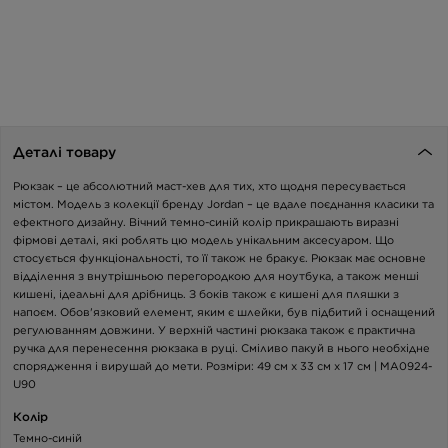
Деталі товару
Рюкзак – це абсолютний маст-хев для тих, хто щодня пересувається
містом. Модель з колекції бренду Jordan – це вдале поєднання класики та
ефектного дизайну. Вічний темно-синій колір прикрашають виразні
фірмові деталі, які роблять цю модель унікальним аксесуаром. Що
стосується функціональності, то її також не бракує. Рюкзак має основне
відділення з внутрішньою перегородкою для ноутбука, а також менші
кишені, ідеальні для дрібниць. З боків також є кишені для пляшки з
напоєм. Обов'язковий елемент, яким є шлейки, був підбитий і оснащений
регулюванням довжини. У верхній частині рюкзака також є практична
ручка для перенесення рюкзака в руці. Сміливо пакуй в нього необхідне
спорядження і вирушай до мети. Розміри: 49 см x 33 см x 17 см | MA0924-
U90
Колір
Темно-синій