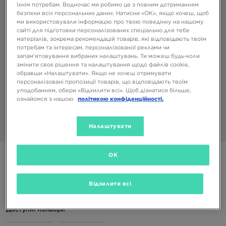
їхнім потребам. Водночас ми робимо це з повним дотриманням
безпеки всіх персональних даних. Натисни «OK», якщо хочеш, щоб
ми використовували інформацію про твою поведінку на нашому
сайті для підготовки персоналізованих спеціально для тебе
матеріалів, зокрема рекомендацій товарів, які відповідають твоїм
потребам та інтересам, персоналізованої реклами чи
запам’ятовування вибраних налаштувань. Ти можеш будь-коли
змінити своє рішення та налаштування щодо файлів cookie,
обравши «Налаштувати». Якщо не хочеш отримувати
персоналізовані пропозиції товарів, що відповідають твоїм
уподобанням, обери «Відхилити всі». Щоб дізнатися більше,
ознайомся з нашою
політикою конфіденційності.
Налаштувати
1/4
OK
JORDAN РЮКЗАК JAM AIR PATROL BACKPACK
3199 ГРН
Відхилити всі
Доступні Кольори