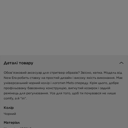
Деталі товару
Обов’язковий аксесуар для стритвер образів? Звісно, кепка. Модель від
New Era робить ставку на простий дизайн і високу якість виконання. Має
універсальний чорний колір і логотип Mets спереду. Крім цього, добре
профільовану бавовняну конструкцію, вигнутий козирок і задній
ремінець для регулювання. Усе для того, щоб ти почувався не лише
comfy, а й "in".
Колір
Чорний
Матеріал