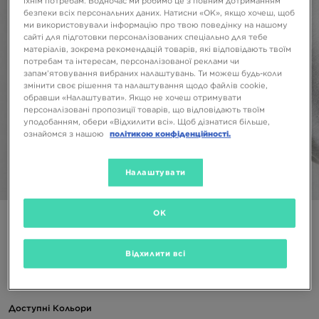
їхнім потребам. Водночас ми робимо це з повним дотриманням
безпеки всіх персональних даних. Натисни «OK», якщо хочеш, щоб
ми використовували інформацію про твою поведінку на нашому
сайті для підготовки персоналізованих спеціально для тебе
матеріалів, зокрема рекомендацій товарів, які відповідають твоїм
потребам та інтересам, персоналізованої реклами чи
запам’ятовування вибраних налаштувань. Ти можеш будь-коли
змінити своє рішення та налаштування щодо файлів cookie,
обравши «Налаштувати». Якщо не хочеш отримувати
персоналізовані пропозиції товарів, що відповідають твоїм
уподобанням, обери «Відхилити всі». Щоб дізнатися більше,
ознайомся з нашою
політикою конфіденційності.
Налаштувати
1/4
OK
NEW ERA КЕПКА WASHED SCRIPT 920 METS NEW YORK
METS
Відхилити всі
1199 ГРН
Доступні Кольори