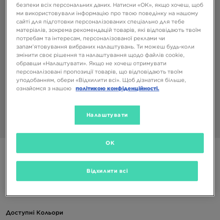
безпеки всіх персональних даних. Натисни «OK», якщо хочеш, щоб
ми використовували інформацію про твою поведінку на нашому
сайті для підготовки персоналізованих спеціально для тебе
матеріалів, зокрема рекомендацій товарів, які відповідають твоїм
потребам та інтересам, персоналізованої реклами чи
запам’ятовування вибраних налаштувань. Ти можеш будь-коли
змінити своє рішення та налаштування щодо файлів cookie,
обравши «Налаштувати». Якщо не хочеш отримувати
персоналізовані пропозиції товарів, що відповідають твоїм
уподобанням, обери «Відхилити всі». Щоб дізнатися більше,
ознайомся з нашою
політикою конфіденційності.
Налаштувати
1/4
OK
NEW ERA КЕПКА SCRIPT TRUCKER LA DODGERS LOS
ANGELES DODGERS
Відхилити всі
799 ГРН
Доступні Кольори