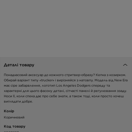
Деталі товару
Понадчасовий аксесуар до кожного стритвер-образу? Кепка з козирком.
Обирай варіант типу «trucker» і вирізняйся з натовпу. Модель від New Era
має сіре забарвлення, логотип Los Angeles Dodgers спереду та
характерні для цього фасону деталі, сітчасті панелі й регулювання ззаду.
Носи її, коли спека дає про себе знати, а також тоді, коли просто хочеш
виглядати добре.
Колір
Коричневий
Код товару