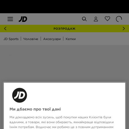
РОЗПРОДАЖ
JD Sports
Чоловіче
Аксесуари
Кепки
Ми дбаємо про твої дані
Ми докладаємо всіх зусиль, щоб покупки наших Клієнтів були
вдалими, а товари, які вони обирають, якнайкраще відповідали
їхнім потребам. Водночас ми робимо це з повним дотриманням