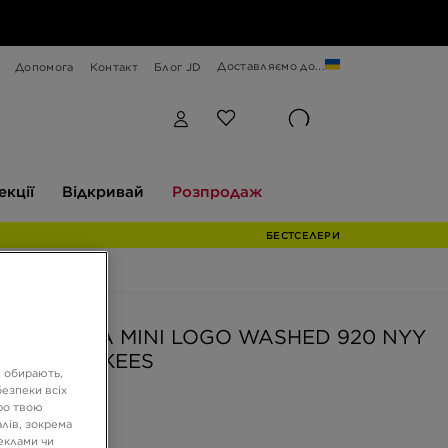
Доставляємо до...
Допомога
Контакт
Блог JD
Відкривай
Розпродаж
екції
Відкривай
Розпродаж
БЕСТСЕЛЕРИ
ERA КЕПКА MINI LOGO WASHED 920 NYY
YORK YANKEES
и обирають,
езпеки всіх
ро твою
РН
лів, зокрема
реклами чи