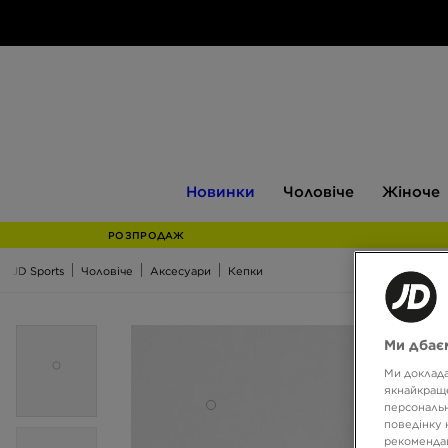
Новинки
Чоловіче
Жіноче
Новинки
Чоловіче
Жіноче
РОЗПРОДАЖ
JD Sports
Чоловіче
Аксесуари
Кепки
Ми дбаєм
Ми доклада
якнайкраще
персональн
поведінку 
рекомендац