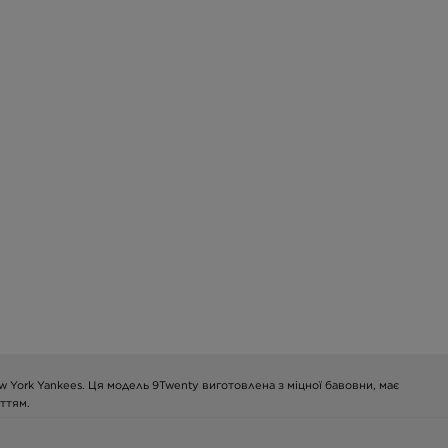
ew York Yankees. Ця модель 9Twenty виготовлена з міцної бавовни, має
ттям.