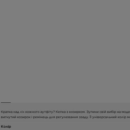
Крапка над «і» кожного аутфіту? Кепка з козирком. Зупини свій вибір на мод
вигнутий козирок і ремінець для регулювання ззаду. Її універсальний колір
Колір