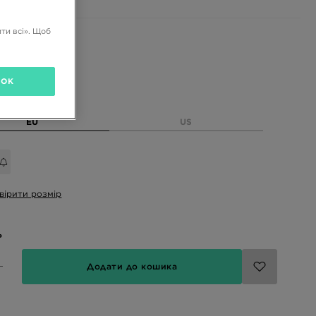
ти всі». Щоб
і кольори
ій
OK
розмір
EU
US
вірити розмір
ь
Додати до кошика