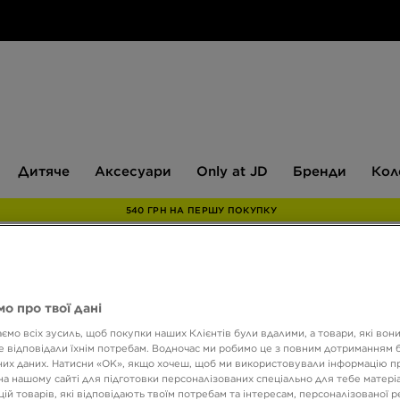
Дитяче
Аксесуари
Only
Бренди
Дитяче
Аксесуари
Only at JD
Бренди
Кол
at
JD
540 ГРН НА ПЕРШУ ПОКУПКУ
NEW 
о про твої дані
NEW 
ємо всіх зусиль, щоб покупки наших Клієнтів були вдалими, а товари, які вон
 відповідали їхнім потребам. Водночас ми робимо це з повним дотриманням б
их даних. Натисни «OK», якщо хочеш, щоб ми використовували інформацію п
699 Г
на нашому сайті для підготовки персоналізованих спеціально для тебе матеріа
ій товарів, які відповідають твоїм потребам та інтересам, персоналізованої 