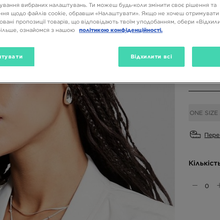
ування вибраних налаштувань. Ти можеш будь-коли змінити своє рішення та
ня щодо файлів cookie, обравши «Налаштувати». Якщо не хочеш отримувати
овані пропозиції товарів, що відповідають твоїм уподобанням, обери «Відхили
Доступн
більше, ознайомся з нашою
політикою конфіденційності.
Темно-син
тувати
Відхилити всі
Вибери 
ONE SIZE
Пере
Кількіст