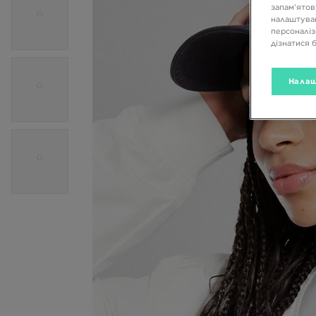
запам’ятов
налаштуван
персоналіз
дізнатися 
Налаш