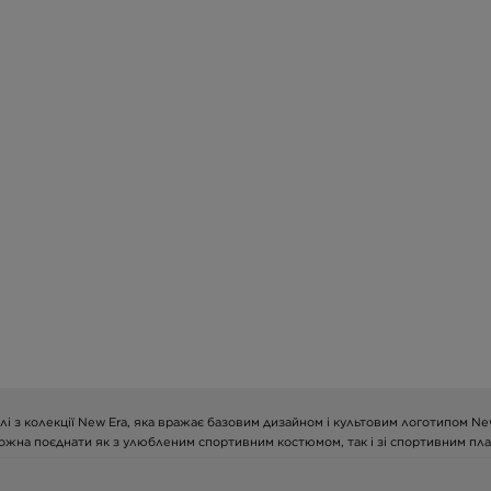
елі з колекції New Era, яка вражає базовим дизайном і культовим логотипом N
 можна поєднати як з улюбленим спортивним костюмом, так і зі спортивним пла