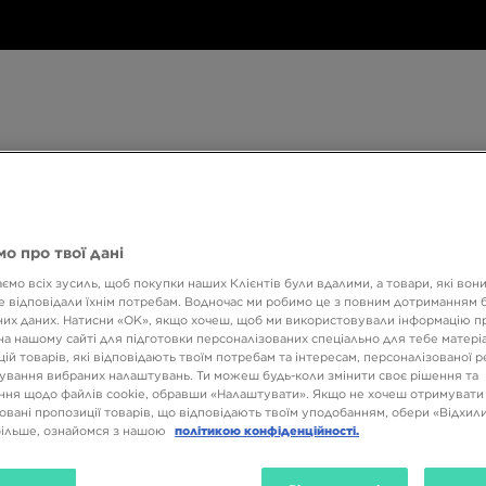
Дитяче
Аксесуари
Only
Бренди
Дитяче
Аксесуари
Only at JD
Бренди
Кол
at
JD
о про твої дані
540 ГРН НА ПЕРШУ ПОКУПКУ
ємо всіх зусиль, щоб покупки наших Клієнтів були вдалими, а товари, які вон
 відповідали їхнім потребам. Водночас ми робимо це з повним дотриманням б
их даних. Натисни «OK», якщо хочеш, щоб ми використовували інформацію п
на нашому сайті для підготовки персоналізованих спеціально для тебе матеріа
ій товарів, які відповідають твоїм потребам та інтересам, персоналізованої 
ування вибраних налаштувань. Ти можеш будь-коли змінити своє рішення та
ня щодо файлів cookie, обравши «Налаштувати». Якщо не хочеш отримувати
овані пропозиції товарів, що відповідають твоїм уподобанням, обери «Відхили
більше, ознайомся з нашою
політикою конфіденційності.