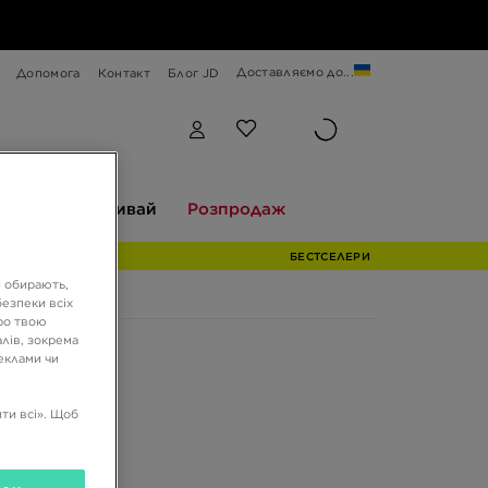
Доставляємо до...
Допомога
Контакт
Блог JD
Відкривай
Розпродаж
екції
Відкривай
Розпродаж
БЕСТСЕЛЕРИ
и обирають,
езпеки всіх
ро твою
лів, зокрема
реклами чи
ти всі». Щоб