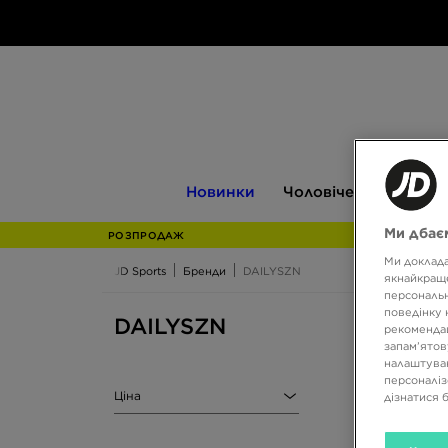
Новинки
Чоловіче
Жіноче
Новинки
Чоловіче
Жіноче
Ми дбаєм
РОЗПРОДАЖ
Ми доклада
JD Sports
Бренди
DAILYSZN
якнайкраще
персональн
поведінку 
DAILYSZN
рекомендац
запам’ятов
налаштуван
персоналіз
Ціна
дізнатися 