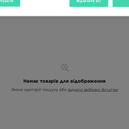
тувати
Відхилити всі
Немає товарів для відображення
Зміни критерії пошуку або
видали вибрані фільтри