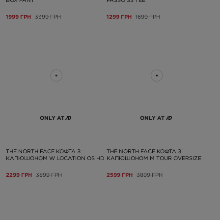
BOX PANT
PASSO SS TEE
1999 ГРН
3399 ГРН
1299 ГРН
1699 ГРН
ONLY AT
ONLY AT
THE NORTH FACE КОФТА З
THE NORTH FACE КОФТА З
КАПЮШОНОМ W LOCATION OS HD
КАПЮШОНОМ M TOUR OVERSIZE
2299 ГРН
3599 ГРН
2599 ГРН
3899 ГРН