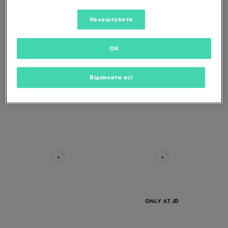
Налаштувати
OK
THE NORTH FACE ФУТБОЛКА M
THE NORTH FACE КОФТА З
REDBOX S/S TEE
КАПЮШОНОМ W ESSENTIAL OS
Відхилити всі
HD
2399 ГРН
3699 ГРН
ONLY AT