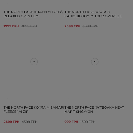
THE NORTH FACE ШТАНИ M TOUR\
THE NORTH FACE КОФТА З
RELAXED OPEN HEM
КАПЮШОНОМ M TOUR OVERSIZE
1999 ГРН
3899 ГРН
2599 ГРН
3899 ГРН
THE NORTH FACE КОФТА M SAMARI
THE NORTH FACE ФУТБОЛКА HEAT
FLEECE 1/4 ZIP
MAP T SMGY/GN
2699 ГРН
4599 ГРН
999 ГРН
1599 ГРН