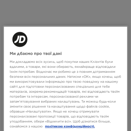
Ми дбаємо про твої дані
ONLY AT
Ми докладаємо всіх зусиль, щоб покупки наших Клієнтів були
вдалими, а товари, які вони обирають, якнайкраще відповідали
їхнім потребам. Водночас ми робимо це з повним дотриманням
безпеки всіх персональних даних. Натисни «OK», якщо хочеш, щоб
THE NORTH FACE ФУТБОЛКА
THE NORTH FACE ФУТБОЛКА W
TESTED & PROVEN
TNF ESSENTIAL SIMPLE OS
ми використовували інформацію про твою поведінку на нашому
сайті для підготовки персоналізованих спеціально для тебе
1999 ГРН
1699 ГРН
матеріалів, зокрема рекомендацій товарів, які відповідають твоїм
потребам та інтересам, персоналізованої реклами чи
запам’ятовування вибраних налаштувань. Ти можеш будь-коли
змінити своє рішення та налаштування щодо файлів cookie,
обравши «Налаштувати». Якщо не хочеш отримувати
персоналізовані пропозиції товарів, що відповідають твоїм
уподобанням, обери «Відхилити всі». Щоб дізнатися більше,
ознайомся з нашою
політикою конфіденційності.