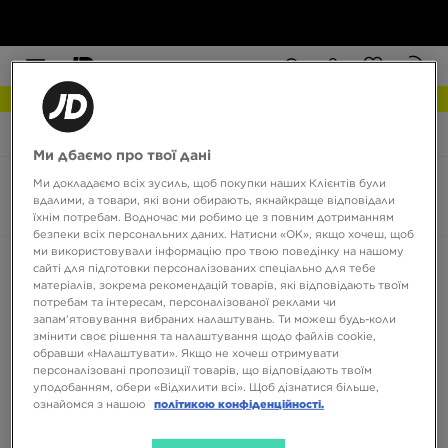
РОЗПРОДАЖ
JD Sports
Timberland Maple Grove
Ми дбаємо про твої дані
Ми докладаємо всіх зусиль, щоб покупки наших Клієнтів були
Timberland Maple Grove
вдалими, а товари, які вони обирають, якнайкраще відповідали
0 товарів
їхнім потребам. Водночас ми робимо це з повним дотриманням
безпеки всіх персональних даних. Натисни «OK», якщо хочеш, щоб
ми використовували інформацію про твою поведінку на нашому
Сортувати:
Рекомендовані
Фільтрувати
сайті для підготовки персоналізованих спеціально для тебе
матеріалів, зокрема рекомендацій товарів, які відповідають твоїм
потребам та інтересам, персоналізованої реклами чи
запам’ятовування вибраних налаштувань. Ти можеш будь-коли
змінити своє рішення та налаштування щодо файлів cookie,
обравши «Налаштувати». Якщо не хочеш отримувати
персоналізовані пропозиції товарів, що відповідають твоїм
уподобанням, обери «Відхилити всі». Щоб дізнатися більше,
ознайомся з нашою
політикою конфіденційності.
Немає товарів для відображення