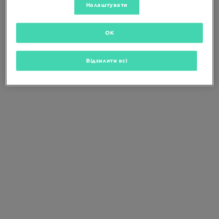
Зміни критерії пошуку або
видали
Налаштувати
вибрані фільтри
OK
Відхилити всі