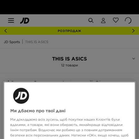
РОЗПРОДАЖ
JD Sports
THIS IS ASICS
THIS IS ASICS
12 товари
Сортувати:
Рекомендовані
Фільтрувати
Ми дбаємо про твої дані
Ми докладаємо всіх зусиль, щоб покупки наших Клієнтів були
вдалими, а товари, які вони обирають, якнайкраще відповідали
їхнім потребам. Водночас ми робимо це з повним дотриманням
безпеки всіх персональних даних. Натисни «OK», якщо хочеш, щоб