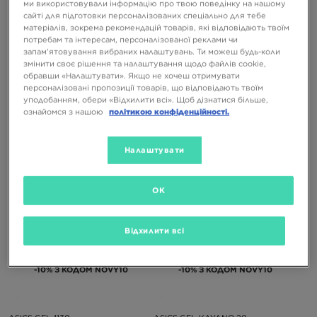
ми використовували інформацію про твою поведінку на нашому
сайті для підготовки персоналізованих спеціально для тебе
матеріалів, зокрема рекомендацій товарів, які відповідають твоїм
потребам та інтересам, персоналізованої реклами чи
-10% З КОДОМ NOVY10
-10% З КОДОМ NOVY10
запам’ятовування вибраних налаштувань. Ти можеш будь-коли
змінити своє рішення та налаштування щодо файлів cookie,
обравши «Налаштувати». Якщо не хочеш отримувати
персоналізовані пропозиції товарів, що відповідають твоїм
ASICS GEL-VENTX
ASICS GEL-NYC
уподобанням, обери «Відхилити всі». Щоб дізнатися більше,
ознайомся з нашою
політикою конфіденційності.
4599 ГРН
7399 ГРН
Налаштувати
OK
Відхилити всі
-10% З КОДОМ NOVY10
-10% З КОДОМ NOVY10