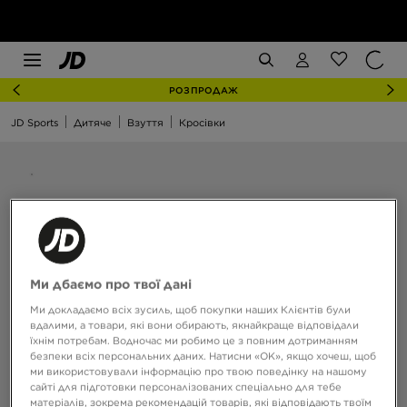
РОЗПРОДАЖ
JD Sports
Дитяче
Взуття
Кросівки
Ми дбаємо про твої дані
Ми докладаємо всіх зусиль, щоб покупки наших Клієнтів були
вдалими, а товари, які вони обирають, якнайкраще відповідали
їхнім потребам. Водночас ми робимо це з повним дотриманням
безпеки всіх персональних даних. Натисни «OK», якщо хочеш, щоб
ми використовували інформацію про твою поведінку на нашому
сайті для підготовки персоналізованих спеціально для тебе
матеріалів, зокрема рекомендацій товарів, які відповідають твоїм