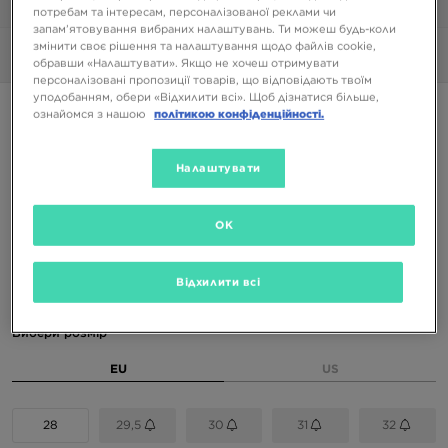
1/6
потребам та інтересам, персоналізованої реклами чи
запам’ятовування вибраних налаштувань. Ти можеш будь-коли
змінити своє рішення та налаштування щодо файлів cookie,
Фото
360°
обравши «Налаштувати». Якщо не хочеш отримувати
персоналізовані пропозиції товарів, що відповідають твоїм
уподобанням, обери «Відхилити всі». Щоб дізнатися більше,
ONLY AT JD
ознайомся з нашою
політикою конфіденційності.
FILA HEROIC
Налаштувати
1099 ГРН
3399 ГРН
-68%
(Початкова ціна)
OK
Доступні Кольори
Відхилити всі
Вибери розмір
EU
US
28
29,5
30
31
32