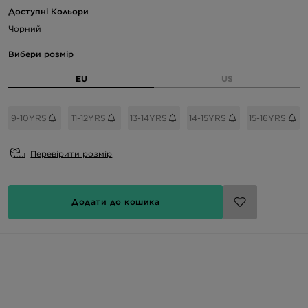
Доступні Кольори
Чорний
Вибери розмір
EU
US
9-10YRS
11-12YRS
13-14YRS
14-15YRS
15-16YRS
Перевірити розмір
Додати до кошика