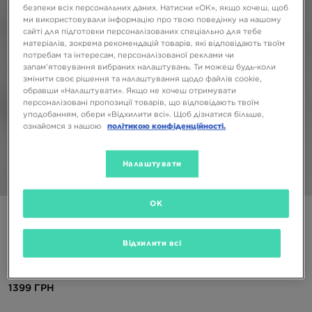
безпеки всіх персональних даних. Натисни «OK», якщо хочеш, щоб
ми використовували інформацію про твою поведінку на нашому
сайті для підготовки персоналізованих спеціально для тебе
матеріалів, зокрема рекомендацій товарів, які відповідають твоїм
потребам та інтересам, персоналізованої реклами чи
запам’ятовування вибраних налаштувань. Ти можеш будь-коли
змінити своє рішення та налаштування щодо файлів cookie,
обравши «Налаштувати». Якщо не хочеш отримувати
персоналізовані пропозиції товарів, що відповідають твоїм
уподобанням, обери «Відхилити всі». Щоб дізнатися більше,
ознайомся з нашою
політикою конфіденційності.
Налаштувати
1/5
OK
ONLY AT JD
ADIDAS ШТАНИ CAMO CB MIX CRGO JOG
Відхилити всі
BLK B
1399 ГРН