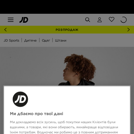
РОЗПРОДАЖ
JD Sports
Дитяче
Одяг
Штани
Ми дбаємо про твої дані
Ми докладаємо всіх зусиль, щоб покупки наших Клієнтів були
вдалими, а товари, які вони обирають, якнайкраще відповідали
їхнім потребам. Водночас ми робимо це з повним дотриманням