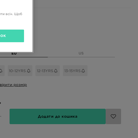
ти всі». Щоб
і кольори
OK
розмір
EU
US
10-12YRS
12-13YRS
13-15YRS
вірити розмір
ь
Додати до кошика