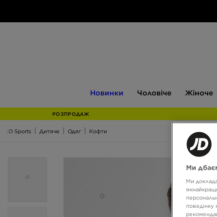
Новинки
Чоловіче
Жіноче
Новинки
Чоловіче
Жіноче
РОЗПРОДАЖ
JD Sports
Дитяче
Одяг
Кофти
Ми дбаєм
Ми доклада
якнайкраще
персональн
поведінку 
рекомендац