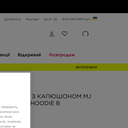
Доставляємо до...
Допомога
Контакт
Блог JD
Відкривай
Розпродаж
екції
Відкривай
Розпродаж
БЕСТСЕЛЕРИ
AN КОФТА З КАПЮШОНОМ MJ
TIALS PO HOODIE B
и обирають,
езпеки всіх
ро твою
ГРН
лів, зокрема
реклами чи