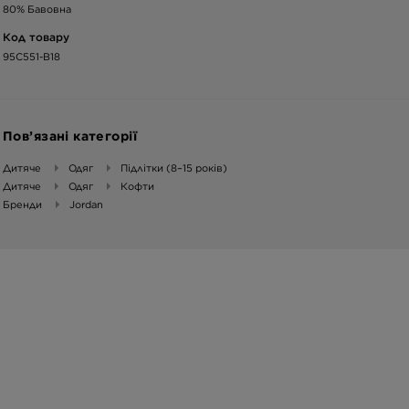
80% Бавовна
Код товару
95C551-B18
Пов’язані категорії
Дитяче
Одяг
Підлітки (8–15 років)
Дитяче
Одяг
Кофти
Бренди
Jordan