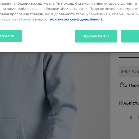
ування вибраних налаштувань. Ти можеш будь-коли змінити своє рішення та
ня щодо файлів cookie, обравши «Налаштувати». Якщо не хочеш отримувати
овані пропозиції товарів, що відповідають твоїм уподобанням, обери «Відхили
Доступн
більше, ознайомся з нашою
політикою конфіденційності.
Синій
тувати
Відхилити всі
Вибери 
8-10YRS
Пере
Кількіст