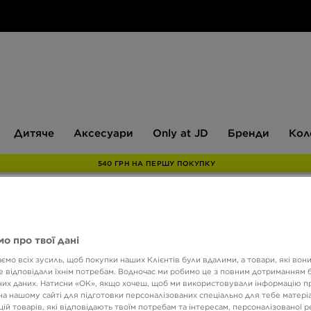
Дитяче
Аксесуари
Only
Бренди
Дитяче
Аксесуари
Only at JD
Бренди
Кол
at
JD
540 ГРН НА ПЕРШУ ПОКУПКУ
JORD
о про твої дані
ESSEN
ємо всіх зусиль, щоб покупки наших Клієнтів були вдалими, а товари, які вон
 відповідали їхнім потребам. Водночас ми робимо це з повним дотриманням б
их даних. Натисни «OK», якщо хочеш, щоб ми використовували інформацію п
1699 
на нашому сайті для підготовки персоналізованих спеціально для тебе матеріа
ій товарів, які відповідають твоїм потребам та інтересам, персоналізованої 