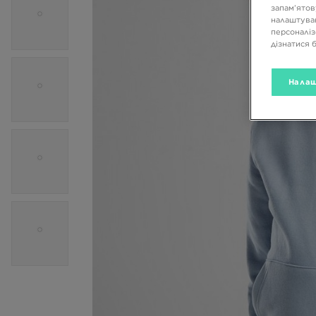
запам’ятов
налаштуван
персоналіз
дізнатися 
Налаш