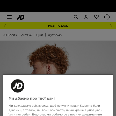
РОЗПРОДАЖ
JD Sports
Дитяче
Одяг
Футболки
Ми дбаємо про твої дані
Ми докладаємо всіх зусиль, щоб покупки наших Клієнтів були
вдалими, а товари, які вони обирають, якнайкраще відповідали
їхнім потребам. Водночас ми робимо це з повним дотриманням