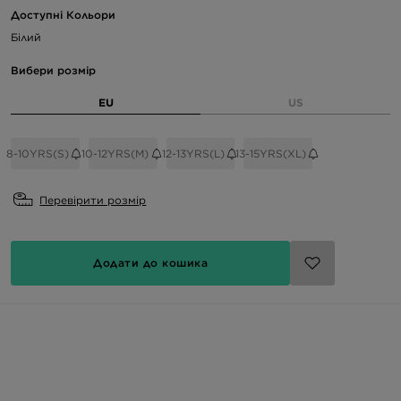
Доступні Кольори
Білий
Вибери розмір
EU
US
8-10YRS(S)
10-12YRS(M)
12-13YRS(L)
13-15YRS(XL)
Перевірити розмір
Додати до кошика