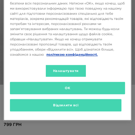
безпеки всіх персональних даних. Натисни «OK», якщо хочеш, щоб
ми використовували інформацію про твою поведінку на нашому
сайті для підготовки персоналізованих спеціально для тебе
матеріалів, зокрема рекомендацій товарів, які відповідають твоїм
потребам та інтересам, персоналізованої реклами чи
запам’ятовування вибраних налаштувань. Ти можеш будь-коли
змінити своє рішення та налаштування щодо файлів cookie,
обравши «Налаштувати». Якщо не хочеш отримувати
персоналізовані пропозиції товарів, що відповідають твоїм
уподобанням, обери «Відхилити всі». Щоб дізнатися більше,
ознайомся з нашою
політикою конфіденційності.
Налаштувати
1/5
OK
ONLY AT JD
SUPPLY&DEMAND ФУТБОЛКА ROSES TEE
Відхилити всі
WHT
799 ГРН