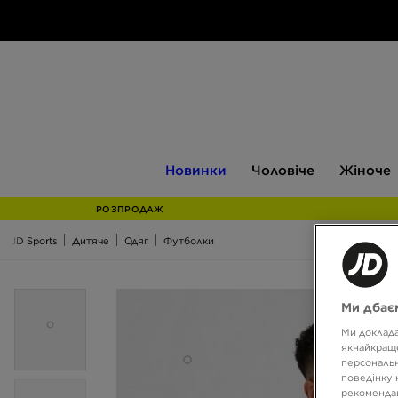
Новинки
Чоловіче
Жіноче
Новинки
Чоловіче
Жіноче
РОЗПРОДАЖ
JD Sports
Дитяче
Одяг
Футболки
Ми дбаєм
Ми доклада
якнайкраще
персональн
поведінку 
рекомендац