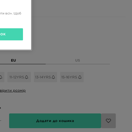
РН
ти всі». Щоб
і кольори
OK
розмір
EU
US
11-12YRS
13-14YRS
15-16YRS
вірити розмір
ь
Додати до кошика