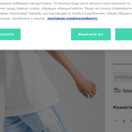
799 Г
ування вибраних налаштувань. Ти можеш будь-коли змінити своє рішення та
ня щодо файлів cookie, обравши «Налаштувати». Якщо не хочеш отримувати
овані пропозиції товарів, що відповідають твоїм уподобанням, обери «Відхили
більше, ознайомся з нашою
політикою конфіденційності.
Доступн
Білий
тувати
Відхилити всі
Вибери 
9-10YRS
Пере
Кількіст