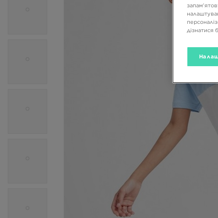
запам’ятов
налаштуван
персоналіз
дізнатися 
Налаш