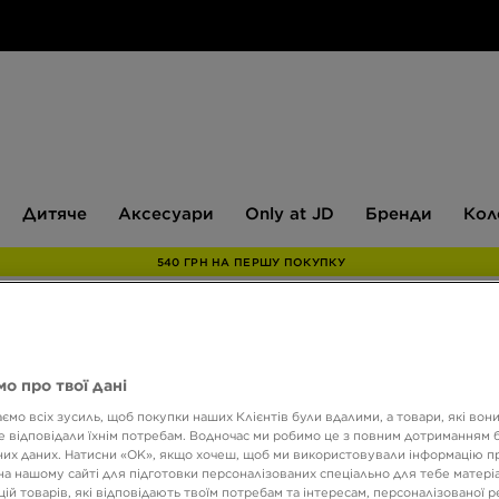
Дитяче
Аксесуари
Only
Бренди
Дитяче
Аксесуари
Only at JD
Бренди
Кол
at
JD
540 ГРН НА ПЕРШУ ПОКУПКУ
ONLY AT
о про твої дані
ADIDA
ємо всіх зусиль, щоб покупки наших Клієнтів були вдалими, а товари, які вон
SKY/
 відповідали їхнім потребам. Водночас ми робимо це з повним дотриманням б
их даних. Натисни «OK», якщо хочеш, щоб ми використовували інформацію п
на нашому сайті для підготовки персоналізованих спеціально для тебе матеріа
ій товарів, які відповідають твоїм потребам та інтересам, персоналізованої 