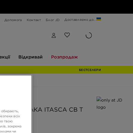
Доставляємо до...
Допомога
Контакт
Блог JD
Відкривай
Розпродаж
екції
Відкривай
Розпродаж
БЕСТСЕЛЕРИ
 JD
S ФУТБОЛКА ITASCA CB T
и обирають,
WHT B
езпеки всіх
ро твою
лів, зокрема
реклами чи