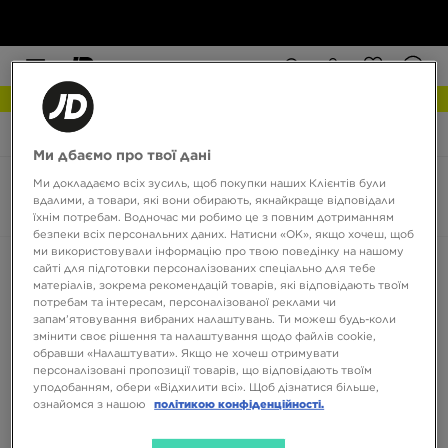
РОЗПРОДАЖ
JD Sports
Converse Star Player 76
Ми дбаємо про твої дані
Ми докладаємо всіх зусиль, щоб покупки наших Клієнтів були
Converse Star Player 76
вдалими, а товари, які вони обирають, якнайкраще відповідали
0 товарів
їхнім потребам. Водночас ми робимо це з повним дотриманням
безпеки всіх персональних даних. Натисни «OK», якщо хочеш, щоб
ми використовували інформацію про твою поведінку на нашому
Сортувати:
Рекомендовані
Фільтрувати
сайті для підготовки персоналізованих спеціально для тебе
матеріалів, зокрема рекомендацій товарів, які відповідають твоїм
потребам та інтересам, персоналізованої реклами чи
запам’ятовування вибраних налаштувань. Ти можеш будь-коли
змінити своє рішення та налаштування щодо файлів cookie,
обравши «Налаштувати». Якщо не хочеш отримувати
персоналізовані пропозиції товарів, що відповідають твоїм
уподобанням, обери «Відхилити всі». Щоб дізнатися більше,
ознайомся з нашою
політикою конфіденційності.
Немає товарів для відображення