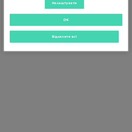
Зміни критерії пошуку або
видали
Налаштувати
вибрані фільтри
OK
Відхилити всі