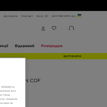
Доставляємо до...
Допомога
Контакт
Блог JD
Відкривай
Розпродаж
екції
Відкривай
Розпродаж
БЕСТСЕЛЕРИ
AIR MAX DN COF
и обирають,
езпеки всіх
ро твою
ГРН
лів, зокрема
реклами чи