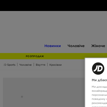
Новинки
Чоловіче
Жіноче
Новинки
Чоловіче
Жіноче
РОЗПРОДАЖ
JD Sports
Чоловіче
Взуття
Кросівки
Ми дбаєм
Ми доклада
якнайкраще
персональн
поведінку 
рекомендац
запам’ятов