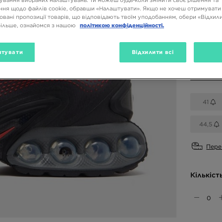
ня щодо файлів cookie, обравши «Налаштувати». Якщо не хочеш отримувати
Доступн
овані пропозиції товарів, що відповідають твоїм уподобанням, обери «Відхили
більше, ознайомся з нашою
політикою конфіденційності.
Чорний
тувати
Відхилити всі
Вибери 
41
44,5
Пере
Кількіст