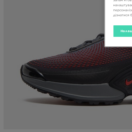
налаштуван
персоналіз
дізнатися 
Налаш