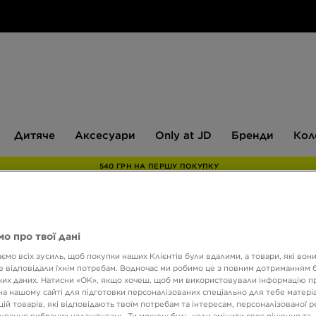
Дитяче
Аксесуари
Only
Бренди
Дитяче
Аксесуари
Only at JD
Бренди
Кол
at
JD
540 ГРН НА ПЕРШУ ПОКУПКУ
NIKE 
о про твої дані
ємо всіх зусиль, щоб покупки наших Клієнтів були вдалими, а товари, які вон
 відповідали їхнім потребам. Водночас ми робимо це з повним дотриманням б
их даних. Натисни «OK», якщо хочеш, щоб ми використовували інформацію п
5299 
на нашому сайті для підготовки персоналізованих спеціально для тебе матеріа
ій товарів, які відповідають твоїм потребам та інтересам, персоналізованої 
ування вибраних налаштувань. Ти можеш будь-коли змінити своє рішення та