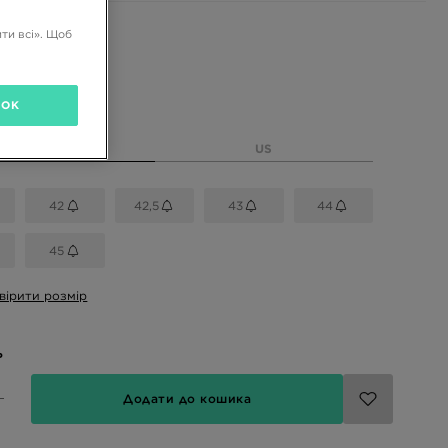
і кольори
ти всі». Щоб
OK
розмір
EU
US
42
42,5
43
44
45
вірити розмір
ь
Додати до кошика