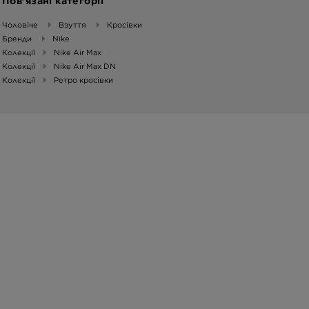
Пов’язані категорії
Чоловіче
Взуття
Кросівки
Бренди
Nike
Колекції
Nike Air Max
Колекції
Nike Air Max DN
Колекції
Ретро кросівки