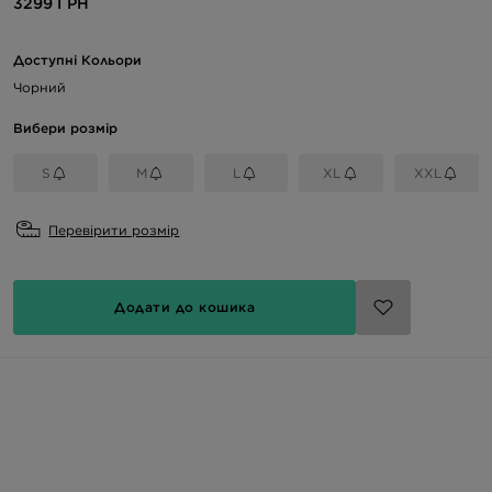
3299 ГРН
Доступні Кольори
Чорний
Вибери розмір
S
M
L
XL
XXL
Перевірити розмір
Додати до кошика