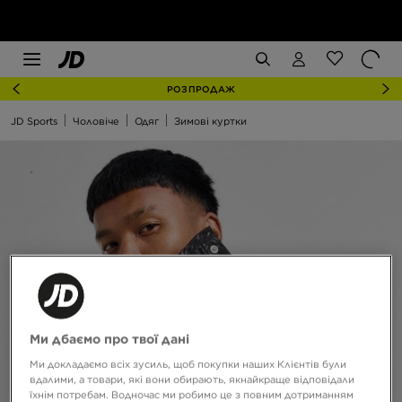
РОЗПРОДАЖ
JD Sports
Чоловіче
Одяг
Зимові куртки
Ми дбаємо про твої дані
Ми докладаємо всіх зусиль, щоб покупки наших Клієнтів були
вдалими, а товари, які вони обирають, якнайкраще відповідали
їхнім потребам. Водночас ми робимо це з повним дотриманням