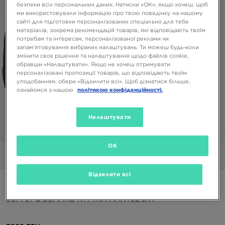
безпеки всіх персональних даних. Натисни «OK», якщо хочеш, щоб
ми використовували інформацію про твою поведінку на нашому
сайті для підготовки персоналізованих спеціально для тебе
матеріалів, зокрема рекомендацій товарів, які відповідають твоїм
потребам та інтересам, персоналізованої реклами чи
запам’ятовування вибраних налаштувань. Ти можеш будь-коли
змінити своє рішення та налаштування щодо файлів cookie,
обравши «Налаштувати». Якщо не хочеш отримувати
персоналізовані пропозиції товарів, що відповідають твоїм
уподобанням, обери «Відхилити всі». Щоб дізнатися більше,
ознайомся з нашою
політикою конфіденційності.
Налаштувати
1/5
OK
Фото
Відео
Відхилити всі
ONLY AT JD
SUPPLY & DEMAND КУРТКА MANTLE JKT