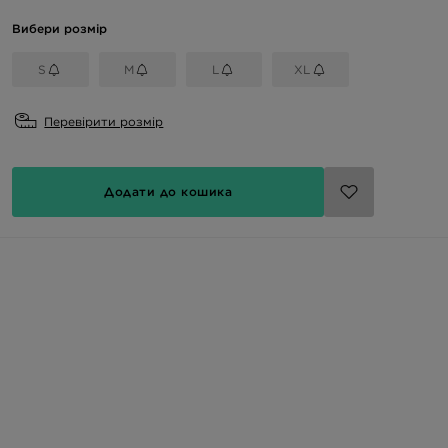
Вибери розмір
S
M
L
XL
Перевірити розмір
Додати до кошика