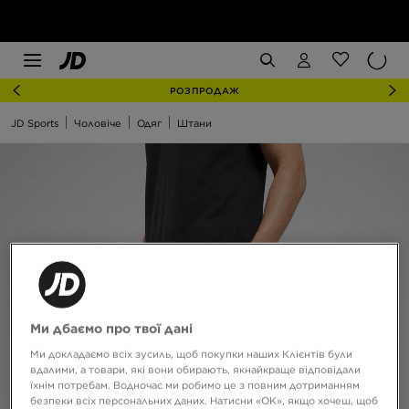
РОЗПРОДАЖ
JD Sports
Чоловіче
Одяг
Штани
Ми дбаємо про твої дані
Ми докладаємо всіх зусиль, щоб покупки наших Клієнтів були
вдалими, а товари, які вони обирають, якнайкраще відповідали
їхнім потребам. Водночас ми робимо це з повним дотриманням
безпеки всіх персональних даних. Натисни «OK», якщо хочеш, щоб