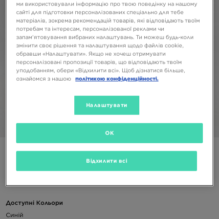
ми використовували інформацію про твою поведінку на нашому
сайті для підготовки персоналізованих спеціально для тебе
матеріалів, зокрема рекомендацій товарів, які відповідають твоїм
потребам та інтересам, персоналізованої реклами чи
запам’ятовування вибраних налаштувань. Ти можеш будь-коли
змінити своє рішення та налаштування щодо файлів cookie,
обравши «Налаштувати». Якщо не хочеш отримувати
персоналізовані пропозиції товарів, що відповідають твоїм
уподобанням, обери «Відхилити всі». Щоб дізнатися більше,
ознайомся з нашою
політикою конфіденційності.
Налаштувати
1/4
OK
ШТАНИ M JORDAN ESS FLC PANT LB
Відхилити всі
1899 ГРН
Доступні Кольори
Синій