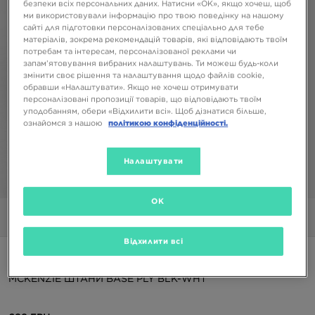
безпеки всіх персональних даних. Натисни «OK», якщо хочеш, щоб
ми використовували інформацію про твою поведінку на нашому
сайті для підготовки персоналізованих спеціально для тебе
матеріалів, зокрема рекомендацій товарів, які відповідають твоїм
потребам та інтересам, персоналізованої реклами чи
запам’ятовування вибраних налаштувань. Ти можеш будь-коли
змінити своє рішення та налаштування щодо файлів cookie,
обравши «Налаштувати». Якщо не хочеш отримувати
персоналізовані пропозиції товарів, що відповідають твоїм
уподобанням, обери «Відхилити всі». Щоб дізнатися більше,
ознайомся з нашою
політикою конфіденційності.
Налаштувати
1/6
OK
Фото
Відео
Відхилити всі
ONLY AT JD
MCKENZIE ШТАНИ BASE PLY BLK-WHT