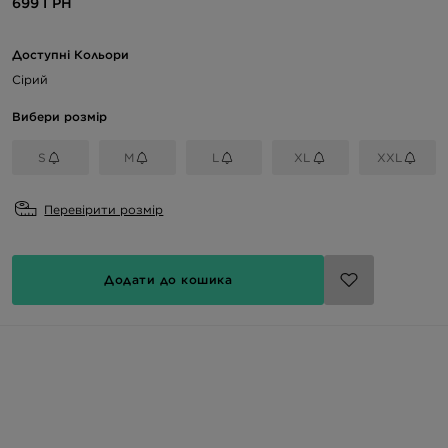
699 ГРН
Доступні Кольори
Сірий
Вибери розмір
S
M
L
XL
XXL
Перевірити розмір
Додати до кошика