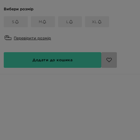
Вибери розмір
S
M
L
XL
Перевірити розмір
Додати до кошика