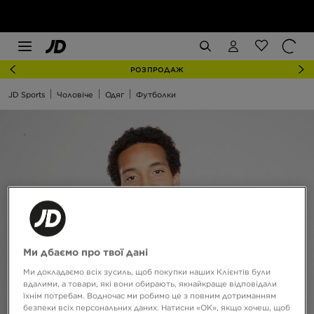
РОЗПРОДАЖ
JD Sports
Чоловіче
Одяг
Футболки
Ми дбаємо про твої дані
Ми докладаємо всіх зусиль, щоб покупки наших Клієнтів були
вдалими, а товари, які вони обирають, якнайкраще відповідали
їхнім потребам. Водночас ми робимо це з повним дотриманням
безпеки всіх персональних даних. Натисни «OK», якщо хочеш, щоб