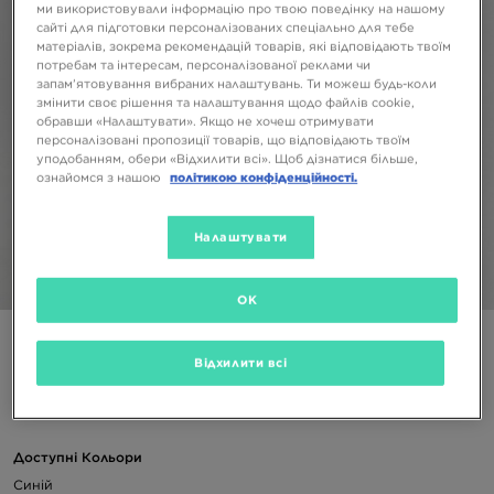
ми використовували інформацію про твою поведінку на нашому
сайті для підготовки персоналізованих спеціально для тебе
матеріалів, зокрема рекомендацій товарів, які відповідають твоїм
потребам та інтересам, персоналізованої реклами чи
запам’ятовування вибраних налаштувань. Ти можеш будь-коли
змінити своє рішення та налаштування щодо файлів cookie,
обравши «Налаштувати». Якщо не хочеш отримувати
персоналізовані пропозиції товарів, що відповідають твоїм
уподобанням, обери «Відхилити всі». Щоб дізнатися більше,
ознайомся з нашою
політикою конфіденційності.
Налаштувати
1/5
OK
PUMA ФУТБОЛКА ESS SMALL LOGO TEE
Відхилити всі
499 ГРН
Доступні Кольори
Синій