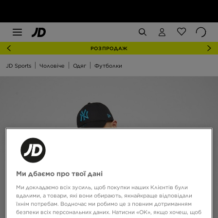
РОЗПРОДАЖ
JD Sports
Чоловіче
Одяг
Футболки
Ми дбаємо про твої дані
Ми докладаємо всіх зусиль, щоб покупки наших Клієнтів були
вдалими, а товари, які вони обирають, якнайкраще відповідали
їхнім потребам. Водночас ми робимо це з повним дотриманням
безпеки всіх персональних даних. Натисни «OK», якщо хочеш, щоб