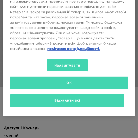
ми використовували інформацію про твою поведінку на нашому
сайті для підготовки персоналізованих спеціально для тебе
матеріалів, зокрема рекомендацій товарів, які відповідають твоїм
потребам та інтересам, персоналізованої реклами чи
запам’ятовування вибраних налаштувань. Ти можеш будь-коли
змінити своє рішення та налаштування щодо файлів cookie,
обравши «Налаштувати». Якщо не хочеш отримувати
персоналізовані пропозиції товарів, що відповідають твоїм
уподобанням, обери «Відхилити всі». Щоб дізнатися більше,
ознайомся з нашою
політикою конфіденційності.
Налаштувати
1/4
OK
ФУТБОЛКА M JORDAN DF SPRT SS ТОП
Відхилити всі
1099 ГРН
Доступні Кольори
Чорний