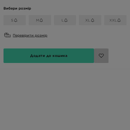
Вибери розмір
S
M
L
XL
XXL
Перевірити розмір
Додати до кошика