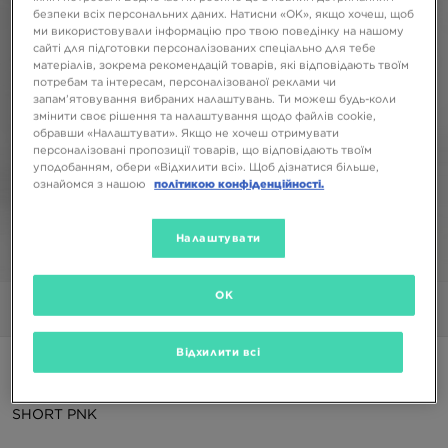
безпеки всіх персональних даних. Натисни «OK», якщо хочеш, щоб
ми використовували інформацію про твою поведінку на нашому
сайті для підготовки персоналізованих спеціально для тебе
матеріалів, зокрема рекомендацій товарів, які відповідають твоїм
потребам та інтересам, персоналізованої реклами чи
запам’ятовування вибраних налаштувань. Ти можеш будь-коли
змінити своє рішення та налаштування щодо файлів cookie,
обравши «Налаштувати». Якщо не хочеш отримувати
персоналізовані пропозиції товарів, що відповідають твоїм
уподобанням, обери «Відхилити всі». Щоб дізнатися більше,
ознайомся з нашою
політикою конфіденційності.
Налаштувати
1/5
OK
Фото
Відео
Відхилити всі
ONLY AT JD
JUICY COUTURE ШОРТИ DMNT LOGO VLR
SHORT PNK