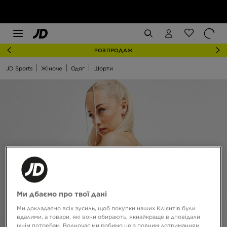
РОЗПРОДАЖ
JD Sports
Жіноче
Одяг
Шорти
Ми дбаємо про твої дані
Ми докладаємо всіх зусиль, щоб покупки наших Клієнтів були
вдалими, а товари, які вони обирають, якнайкраще відповідали
їхнім потребам. Водночас ми робимо це з повним дотриманням