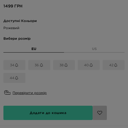
1499 ГРН
Доступні Кольори
Рожевий
Вибери розмір
EU
US
34
36
38
40
42
44
Перевірити розмір
Додати до кошика