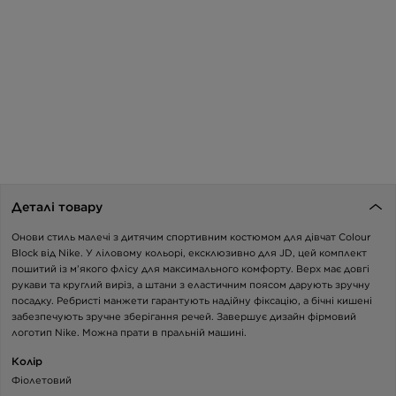
Деталі товару
Онови стиль малечі з дитячим спортивним костюмом для дівчат Colour
Block від Nike. У ліловому кольорі, ексклюзивно для JD, цей комплект
пошитий із м’якого флісу для максимального комфорту. Верх має довгі
рукави та круглий виріз, а штани з еластичним поясом дарують зручну
посадку. Ребристі манжети гарантують надійну фіксацію, а бічні кишені
забезпечують зручне зберігання речей. Завершує дизайн фірмовий
логотип Nike. Можна прати в пральній машині.
Колір
Фіолетовий