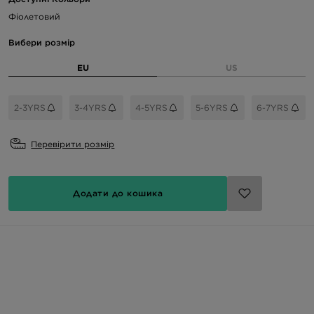
Фіолетовий
Вибери розмір
EU
US
2-3YRS
3-4YRS
4-5YRS
5-6YRS
6-7YRS
Перевірити розмір
Додати до кошика