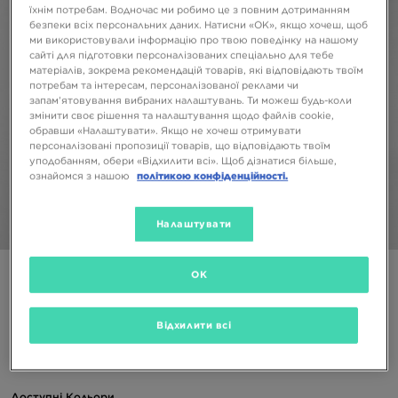
їхнім потребам. Водночас ми робимо це з повним дотриманням
безпеки всіх персональних даних. Натисни «OK», якщо хочеш, щоб
ми використовували інформацію про твою поведінку на нашому
сайті для підготовки персоналізованих спеціально для тебе
матеріалів, зокрема рекомендацій товарів, які відповідають твоїм
потребам та інтересам, персоналізованої реклами чи
запам’ятовування вибраних налаштувань. Ти можеш будь-коли
змінити своє рішення та налаштування щодо файлів cookie,
обравши «Налаштувати». Якщо не хочеш отримувати
персоналізовані пропозиції товарів, що відповідають твоїм
уподобанням, обери «Відхилити всі». Щоб дізнатися більше,
ознайомся з нашою
політикою конфіденційності.
Налаштувати
1/5
ONLY AT JD
OK
NIKE КОМПЛЕКТ (G)CBLK SUIT LIL/WHT$
Відхилити всі
1399 ГРН
Доступні Кольори