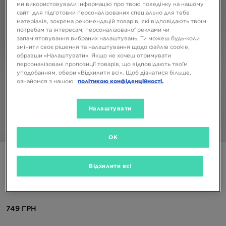
ми використовували інформацію про твою поведінку на нашому
сайті для підготовки персоналізованих спеціально для тебе
матеріалів, зокрема рекомендацій товарів, які відповідають твоїм
потребам та інтересам, персоналізованої реклами чи
запам’ятовування вибраних налаштувань. Ти можеш будь-коли
змінити своє рішення та налаштування щодо файлів cookie,
обравши «Налаштувати». Якщо не хочеш отримувати
персоналізовані пропозиції товарів, що відповідають твоїм
уподобанням, обери «Відхилити всі». Щоб дізнатися більше,
ознайомся з нашою
політикою конфіденційності.
Налаштувати
1/4
OK
ONLY AT JD
Відхилити всі
SUPPLY & DEMAND ШТАНИ KILO CRG PNT
BLK
749 ГРН