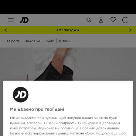
РОЗПРОДАЖ
JD Sports
Чоловіче
Одяг
Штани
Ми дбаємо про твої дані
Ми докладаємо всіх зусиль, щоб покупки наших Клієнтів були
вдалими, а товари, які вони обирають, якнайкраще відповідали
їхнім потребам. Водночас ми робимо це з повним дотриманням
безпеки всіх персональних даних. Натисни «OK», якщо хочеш, щоб