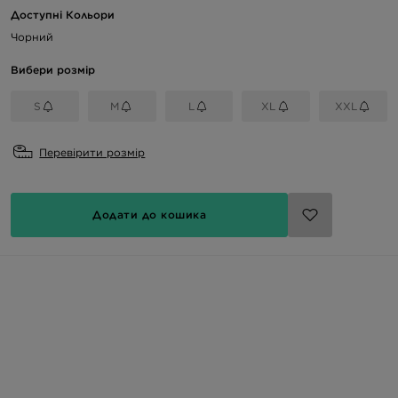
Доступні Кольори
Чорний
Вибери розмір
S
M
L
XL
XXL
Перевірити розмір
Додати до кошика